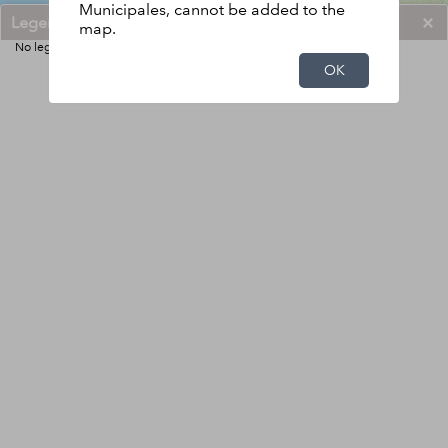
Municipales, cannot be added to the
Legend
map.
No legend
OK
0
300
600km
-71.958 -9.608 Degrees
Esri, HERE, Garmin, FAO, NOAA, USGS